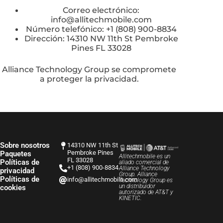
Correo electrónico:
info@allitechmobile.com
Número telefónico: +1 (808) 900-8834
Dirección: 14310 NW 11th St Pembroke
Pines FL 33028
Alliance Technology Group se compromete
a proteger la privacidad.
Sobre nosotros
14310 NW 11th St
Pembroke Pines
Paquetes
Allitechmobile es un
FL 33028
Políticas de
aliado comercial de
+1 (808) 900-8834
Alliance Technology
privacidad
Group. Alliance
Políticas de
info@allitechmobile.com
Technology Group es
un distribuidor
cookies
autorizado de AT&T y
KINETIC.